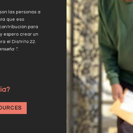
son las personas a
para que eso
 contribución para
y espero crear un
a el Distrito 22.
enseña ”.
ia?
OURCES