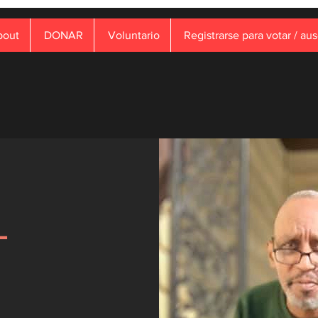
bout
DONAR
Voluntario
Registrarse para votar / au
L